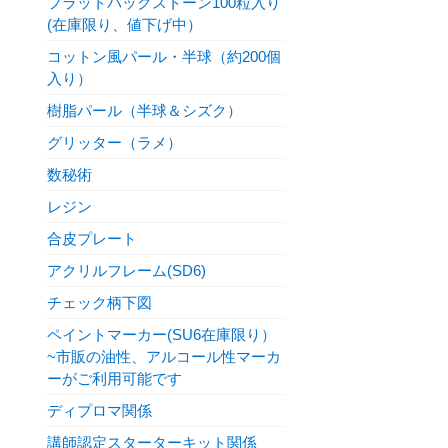
フラットバックストーン100粒入り
(在庫限り、値下げ中）
コットン風パール・半球（約200個
入り）
樹脂パール（半球＆シズク）
グリッター（ラメ）
数秘術
レジン
合皮プレート
アクリルフレーム(SD6)
チェック柄下図
ペイントマーカー(SU6在庫限り）
~市販の油性、アルコール性マーカ
ーがご利用可能です
ディプロマ関係
講師認定スターターキット関係