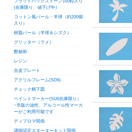
フラットバックストーン100粒入り
(在庫限り、値下げ中）
コットン風パール・半球（約200個
入り）
樹脂パール（半球＆シズク）
グリッター（ラメ）
数秘術
レジン
合皮プレート
アクリルフレーム(SD6)
チェック柄下図
ペイントマーカー(SU6在庫限り）
~市販の油性、アルコール性マーカ
ーがご利用可能です
ディプロマ関係
講師認定スターターキット関係