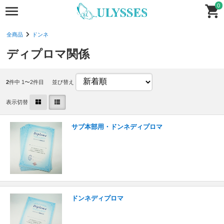
0
全商品
ドンネ
ディプロマ関係
2
件中 1〜2件目
並び替え
表示切替
サブ本部用・ドンネディプロマ
ドンネディプロマ