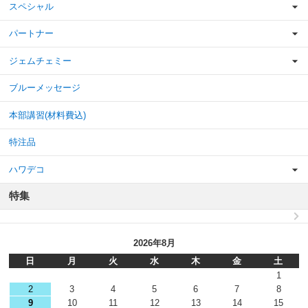
スペシャル
パートナー
ジェムチェミー
ブルーメッセージ
本部講習(材料費込)
特注品
ハワデコ
特集
2026年8月
日
月
火
水
木
金
土
1
2
3
4
5
6
7
8
9
10
11
12
13
14
15