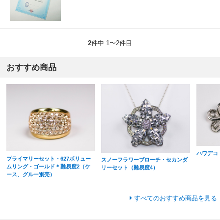
2
件中 1〜2件目
おすすめ商品
ハワデコ
プライマリーセット・627ボリュー
スノーフラワーブローチ・セカンダ
ムリング・ゴールド＊難易度2（ケ
リーセット（難易度4）
ース、グルー別売）
すべてのおすすめ商品を見る