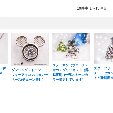
19
件中 1〜19件目
品
スノーマン（ブローチ）
スターツリ
（径
ダンシングストーン・ミ
セカンダリーセット（難
チ）・セカ
き
ッキーアイコン/シルバー
易度5）(一部ストーンカ
ト＊難易度
ベース(チェーン無し）
ラー変更しています）