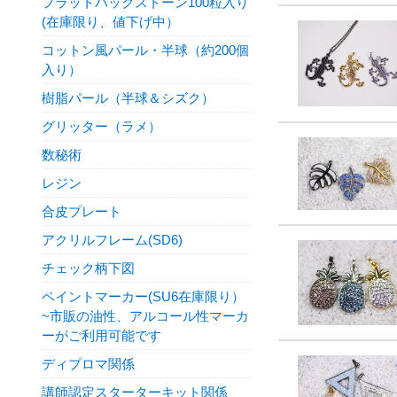
フラットバックストーン100粒入り
(在庫限り、値下げ中）
コットン風パール・半球（約200個
入り）
樹脂パール（半球＆シズク）
グリッター（ラメ）
数秘術
レジン
合皮プレート
アクリルフレーム(SD6)
チェック柄下図
ペイントマーカー(SU6在庫限り）
~市販の油性、アルコール性マーカ
ーがご利用可能です
ディプロマ関係
講師認定スターターキット関係