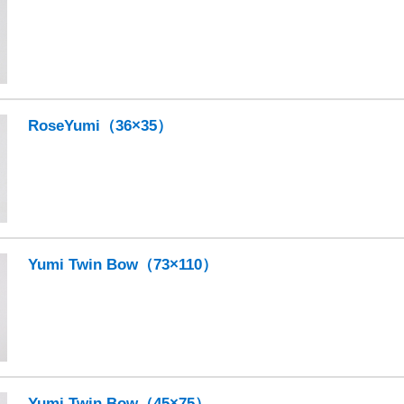
RoseYumi（36×35）
Yumi Twin Bow（73×110）
Yumi Twin Bow（45×75）