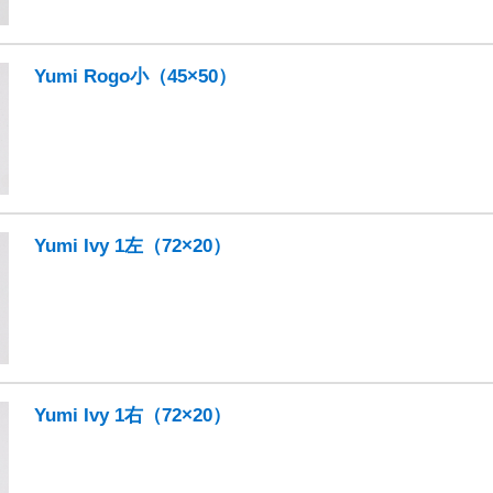
Yumi Rogo小（45×50）
Yumi Ivy 1左（72×20）
Yumi Ivy 1右（72×20）