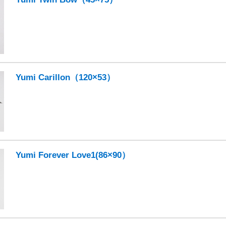
Yumi Carillon（120×53）
Yumi Forever Love1(86×90）