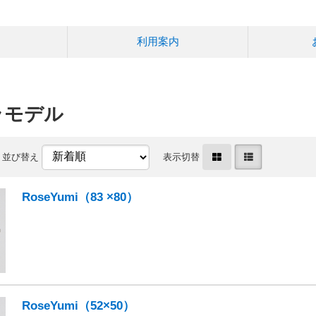
利用案内
ラモデル
並び替え
表示切替
RoseYumi（83 ×80）
RoseYumi（52×50）