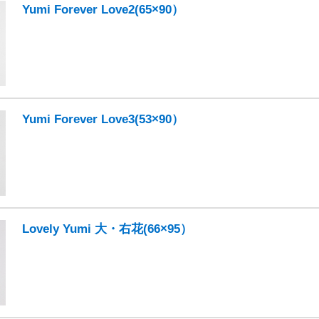
Yumi Forever Love2(65×90）
Yumi Forever Love3(53×90）
Lovely Yumi 大・右花(66×95）