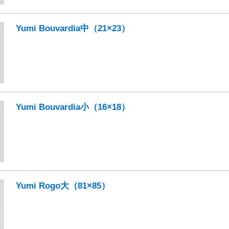
Yumi Bouvardia中（21×23）
Yumi Bouvardia小（16×18）
Yumi Rogo大（81×85）