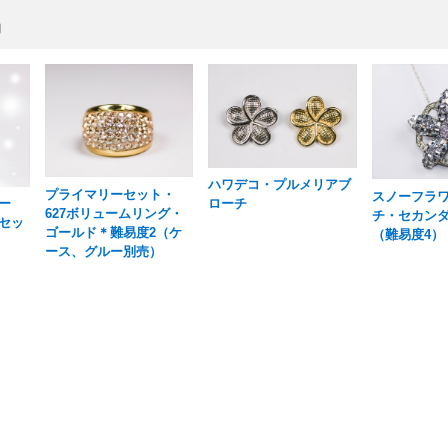
品
ハワデコ・プルメリアブ
プライマリーセット・
スノーフラ
ー
ローチ
627ボリュームリング・
チ・セカン
セッ
ゴールド＊難易度2（ケ
（難易度4）
ース、グルー別売）