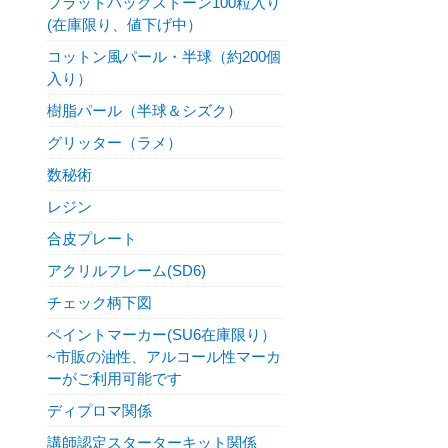
フラットバックストーン100粒入り
(在庫限り、値下げ中）
コットン風パール・半球（約200個
入り）
樹脂パール（半球＆シズク）
グリッター（ラメ）
数秘術
レジン
合皮プレート
アクリルフレーム(SD6)
チェック柄下図
ペイントマーカー(SU6在庫限り）
~市販の油性、アルコール性マーカ
ーがご利用可能です
ディプロマ関係
講師認定スターターキット関係