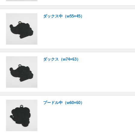
ダックス中（w55×45）
ダックス（w74×63）
プードル中（w60×60）