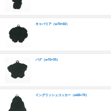
キャバリア（w70×60）
パグ（w70×55）
イングリッシュコッカー（w68×70）