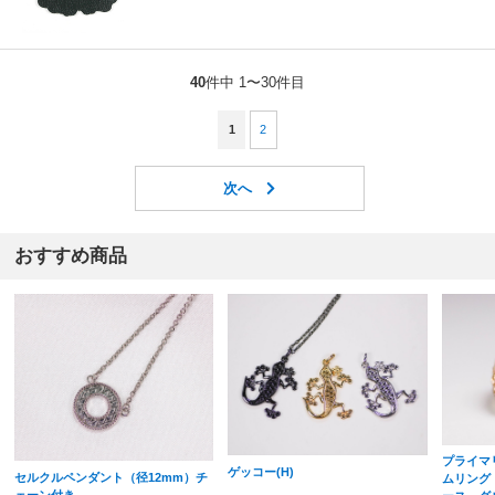
40
件中 1〜30件目
1
2
おすすめ商品
プライマ
ゲッコー(H)
セルクルペンダント（径12mm）チ
ムリング
ェーン付き