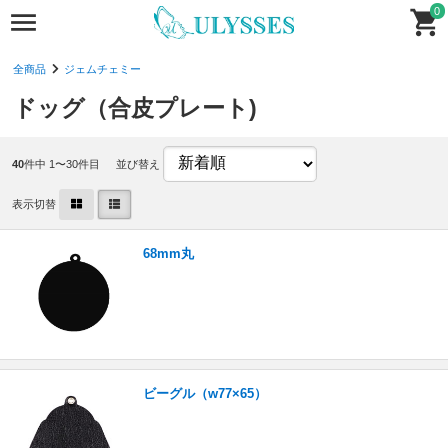
0
全商品
ジェムチェミー
ドッグ（合皮プレート)
40
件中 1〜30件目
並び替え
表示切替
68mm丸
ビーグル（w77×65）