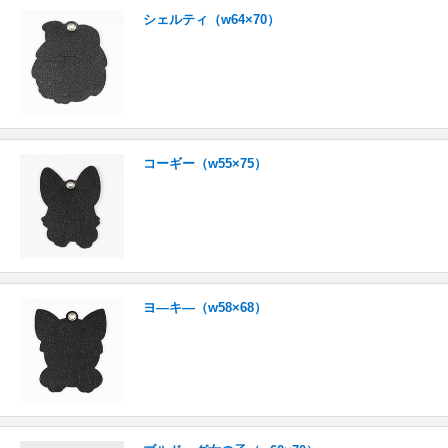
シェルティ（w64×70）
コーギー（w55×75）
ヨ―キ―（w58×68）