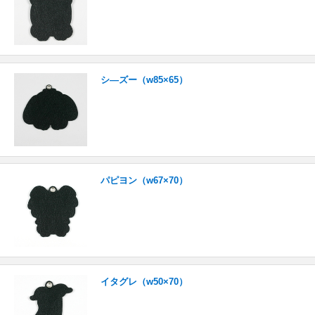
シ―ズー（w85×65）
パピヨン（w67×70）
イタグレ（w50×70）