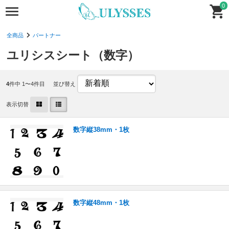
0
全商品
パートナー
ユリシスシート（数字）
4
件中 1〜4件目
並び替え
表示切替
数字縦38mm・1枚
数字縦48mm・1枚