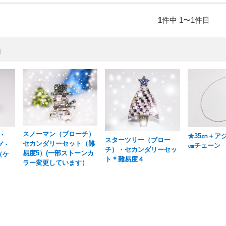
1
件中 1〜1件目
品
スノーマン（ブローチ）
・
★35㎝＋ア
スターツリー（ブロー
セカンダリーセット（難
グ・
㎝チェーン
チ）・セカンダリーセッ
易度5）(一部ストーンカ
（ケ
ト＊難易度４
ラー変更しています）