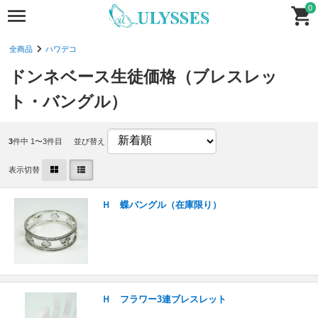
0
全商品
ハワデコ
ドンネベース生徒価格（ブレスレッ
ト・バングル）
3
件中 1〜3件目
並び替え
表示切替
Ｈ 蝶バングル（在庫限り）
Ｈ フラワー3連ブレスレット