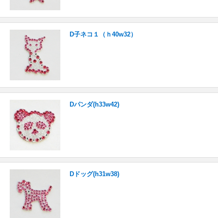
D子ネコ１（ｈ40w32）
Dパンダ(h33w42)
Dドッグ(h31w38)