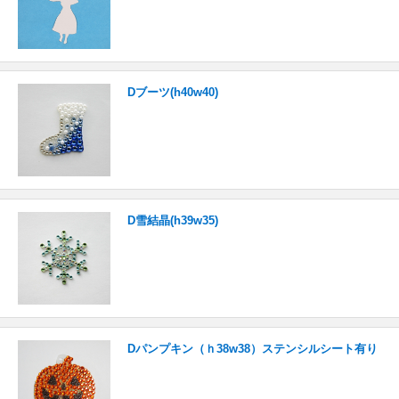
Dブーツ(h40w40)
D雪結晶(h39w35)
Dパンプキン（ｈ38w38）ステンシルシート有り