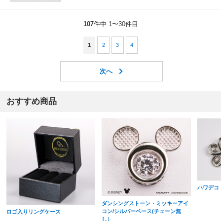
107
件中 1〜30件目
1
2
3
4
おすすめ商品
ハワデコ
ダンシングストーン・ミッキーアイ
コン/シルバーベース(チェーン無
ロゴ入りリングケース
し）